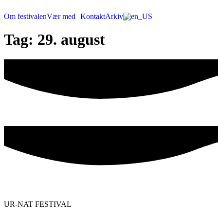
Videre
til
Om festivalen
Vær med
Kontakt
Arkiv
indhold
Tag:
29. august
UR-NAT FESTIVAL