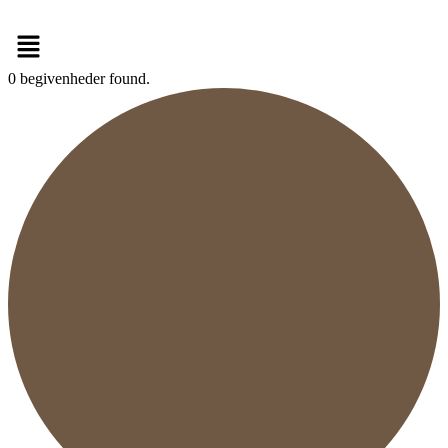
Videre
Menu
til
indhold
0 begivenheder found.